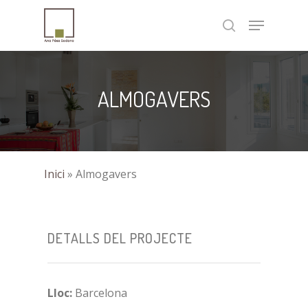
Skip
Menu
to
search
Close
main
Menu
content
ALMOGAVERS
Inici
»
Almogavers
DETALLS DEL PROJECTE
Lloc:
Barcelona